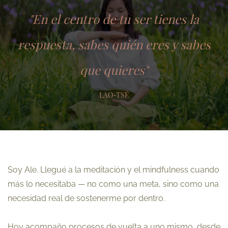
"En el centro de tu ser tienes la
respuesta, sabes quién eres y sabes
que quieres"
LAO-TSÉ
Soy Ale. Llegué a la meditación y el mindfulness cuando
más lo necesitaba — no como una meta, sino como una
necesidad real de sostenerme por dentro.
Hoy acompaño procesos de vuelta a uno mismo, desde