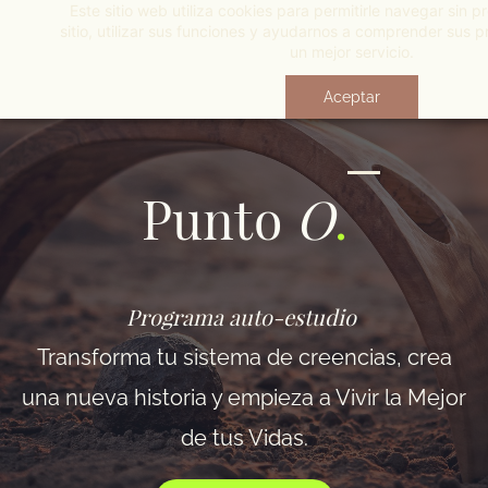
Este sitio web utiliza cookies para permitirle navegar sin p
Skip
sitio, utilizar sus funciones y ayudarnos a comprender sus p
to
un mejor servicio.
main
Aceptar
content
Punto
O
.
Programa auto-estudio
​Transforma tu sistema de creencias, crea
una nueva historia y empieza a Vivir la Mejor
de tus Vidas.