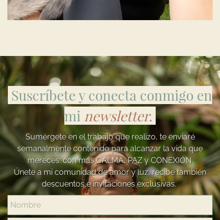
Suscríbete y conecta conmigo en
mi
newsletter.
Sumérgete en el trabajo que realizo, te enviaré
semanalmente contenido para alcanzar la vida que
mereces: con más CALMA, PAZ y CONEXIÓN.
​Ú
nete a mi comunidad de amor y luz, recibe también
descuentos e invitaciones exclusivas.
Nombre
Email